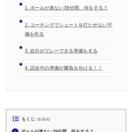
1.
ボールが来ない39分間、何をする？
2.
コーチングでシュートを打たせない守
備を作る
3.
自分がプレーできる準備をする
4.
試合中の準備が勝負を分ける！！
もくじ
[
非表示
]
ボールが来ない39分間、何をする？
1