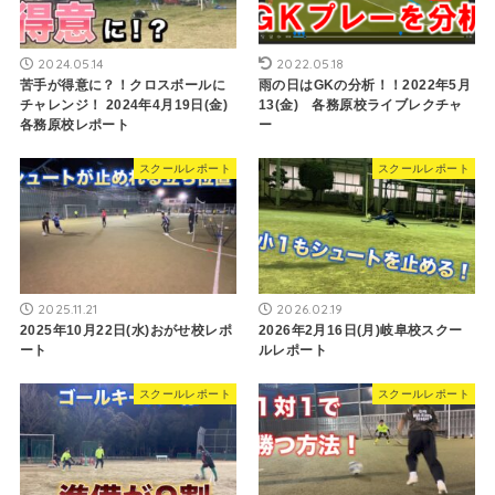
2024.05.14
2022.05.18
苦手が得意に？！クロスボールに
雨の日はGKの分析！！2022年5月
チャレンジ！ 2024年4月19日(金)
13(金) 各務原校ライブレクチャ
各務原校レポート
ー
スクールレポート
スクールレポート
2025.11.21
2026.02.19
2025年10月22日(水)おがせ校レポ
2026年2月16日(月)岐阜校スクー
ート
ルレポート
スクールレポート
スクールレポート