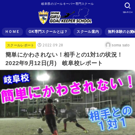
岐阜県のゴールキーパー専門スクール
SEARCH
ＨＯＭＥ
GK専門スクールとは？
スクール案内
無料体験のお申
2022.09.28
soma sato
スクールレポート
簡単にかわされない！相手との1対1の状況！
2022年9月12日(月) 岐阜校レポート